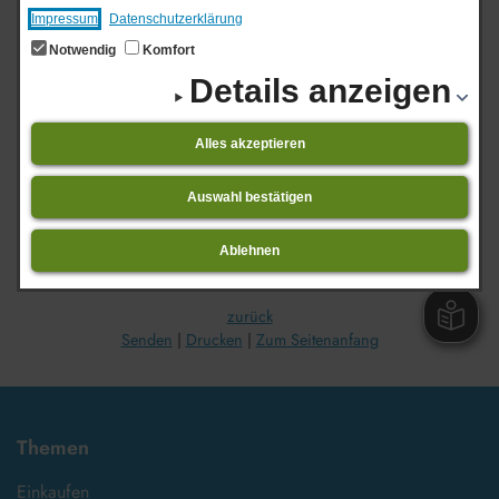
Vorlesen
Impressum
Datenschutzerklärung
Angebote der Verwaltung
Notwendig
Komfort
Details anzeigen
Alles akzeptieren
0-
A
B
C
D
E
F
G
H
I
J
K
L
M
N
O
P
Q
R
S
T
U
V
W
X
Y
Z
9
Auswahl bestätigen
Ablehnen
Liegenschaften
zurück
Senden
Drucken
Zum Seitenanfang
Themen
Einkaufen