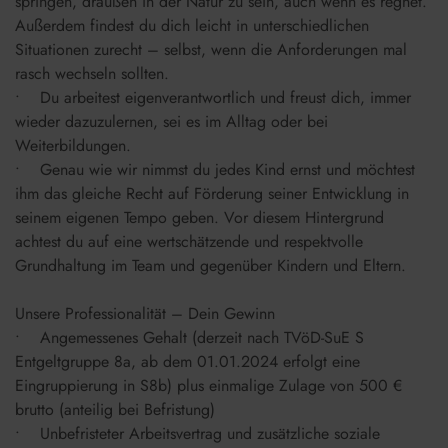
springen, draußen in der Natur zu sein, auch wenn es regnet.
Außerdem findest du dich leicht in unterschiedlichen
Situationen zurecht – selbst, wenn die Anforderungen mal
rasch wechseln sollten.
• Du arbeitest eigenverantwortlich und freust dich, immer
wieder dazuzulernen, sei es im Alltag oder bei
Weiterbildungen.
• Genau wie wir nimmst du jedes Kind ernst und möchtest
ihm das gleiche Recht auf Förderung seiner Entwicklung in
seinem eigenen Tempo geben. Vor diesem Hintergrund
achtest du auf eine wertschätzende und respektvolle
Grundhaltung im Team und gegenüber Kindern und Eltern.
Unsere Professionalität – Dein Gewinn
• Angemessenes Gehalt (derzeit nach TVöD-SuE S
Entgeltgruppe 8a, ab dem 01.01.2024 erfolgt eine
Eingruppierung in S8b) plus einmalige Zulage von 500 €
brutto (anteilig bei Befristung)
• Unbefristeter Arbeitsvertrag und zusätzliche soziale