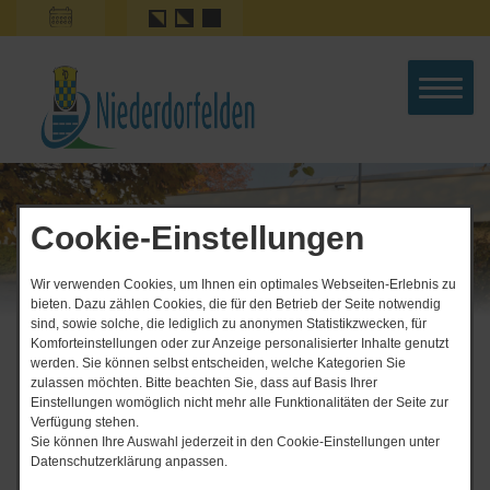
Cookie-Einstellungen
Wir verwenden Cookies, um Ihnen ein optimales Webseiten-Erlebnis zu
bieten. Dazu zählen Cookies, die für den Betrieb der Seite notwendig
sind, sowie solche, die lediglich zu anonymen Statistikzwecken, für
Komforteinstellungen oder zur Anzeige personalisierter Inhalte genutzt
Start
werden. Sie können selbst entscheiden, welche Kategorien Sie
Wunderbare Kinder liebevoll begleiten
zulassen möchten. Bitte beachten Sie, dass auf Basis Ihrer
News-Ticker
Einstellungen womöglich nicht mehr alle Funktionalitäten der Seite zur
03.​08.​2026 Kleine Änderung der Sommerferien-
Verfügung stehen.
Schließzeit der Kinder- und Jugendbücherei
Sie können Ihre Auswahl jederzeit in den Cookie-Einstellungen unter
Datenschutzerklärung anpassen.