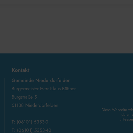
Kontakt
Gemeinde Niederdorfelden
Bürgermeister Herr Klaus Büttner
Burgstraße 5
61138 Niederdorfelden
Diese Webseite wir
durch d
„Hessen
T:
(06101) 5353-0
F:
(06101) 5353-40