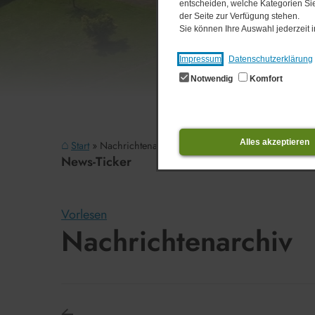
entscheiden, welche Kategorien Sie
der Seite zur Verfügung stehen.
Sie können Ihre Auswahl jederzeit
Impressum
Datenschutzerklärung
Notwendig
Komfort
Alles akzeptieren
Start
Nachrichtenarchiv
News-Ticker
03.​08.​2026
Vorlesen
Nachrichtenarchiv