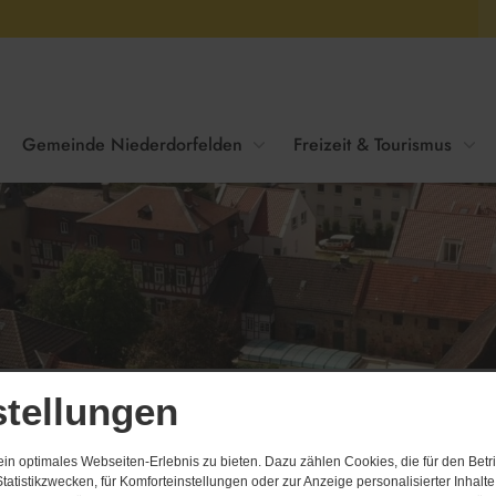
Gemeinde Niederdorfelden
Freizeit & Tourismus
ngen
Offenlage Bebauungsplanverfa
stellungen
n optimales Webseiten-Erlebnis zu bieten. Dazu zählen Cookies, die für den Betri
tatistikzwecken, für Komforteinstellungen oder zur Anzeige personalisierter Inhalt