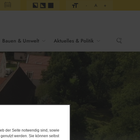
-
A
+
Bauen & Umwelt
Aktuelles & Politik
hren
eb der Seite notwendig sind, sowie
e genutzt werden. Sie können selbst