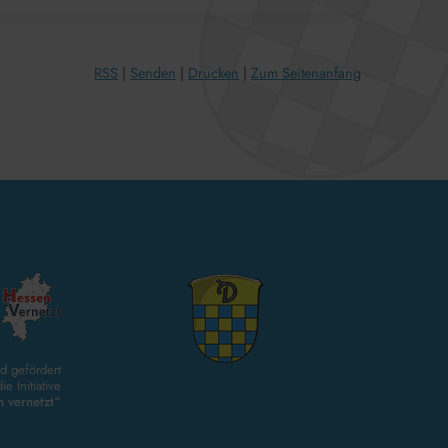
RSS
Senden
Drucken
Zum Seitenanfang
d gefördert
ie Initiative
 vernetzt“